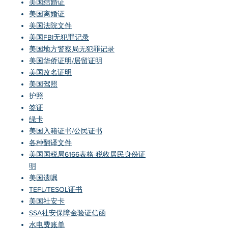
美国结婚证
美国离婚证
美国法院文件
美国FBI无犯罪记录
美国地方警察局无犯罪记录
美国华侨证明/居留证明
美国改名证明
美国驾照
护照
​签证
​绿卡
美国入籍证书/公民证书
各种翻译文件
​美国国税局6166表格-税收居民身份证
明
美国遗嘱
​TEFL/TESOL证书
美国社安卡
SSA社安保障金验证信函
​水电费账单