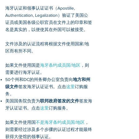
海牙认证和领事认证证书（Apostille,
Authentication, Legalization）验证了美国公
证员或美国各级公职官员在文件上的印章和签
名是真实的，以便使其在外国可以被接受。
文件涉及的认证流程将根据文件使用国家/地
区而有所不同。
如果文件使用国是
海牙条约成员国/地区
，则
需要进行海牙认证。
50个州和DC的州务卿办公室负责向
地方和州
级文件
签发海牙认证证书。点击
这里
订购服
务。
美国国务院负责为
联邦政府签发的文件
签发海
牙认证证书。点击
这里
订购服务。
如果文件使用国
不是海牙条约成员国/地区
，
则需要经过涉及多个步骤的认证过程才能最终
获得大使馆的领事认证。