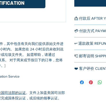
📩 付款后 AFTER 
下单后，您会立即
💳 付款方式 PAYM
的12至24小时内
件，让您了解下一
▪️ 信用卡/借记卡
↩️ 退款政策 REFUN
邮件，其中包含有关向我们提供原始文件进
慢）。案件将按照
接受所有主要信用
小时内。 如果您在 24 小时后仍未收到说
Visa、MasterCard
如果认证被拒绝或
或垃圾文件夹。 如需帮助，请通过
📮 邮寄说明 SHIPP
Express、UnionP
以下情况不提供退款
com 与我们联系。 对于周末或节假日下的订单，您将
Bancaires、Maestr
美国境内快递：
。]
❤️ 客户评价 CLIENT
1. 如果认证申请
➡️ USPS Priority Mai
▪️ Apple Pay
或文件形式不符合
1-3个工作日*
ation Service
客户评价显示在
这
领馆拒绝或退回，
▪️ Paypal
美国境外快递：
收款人：info@usnot
2. 海牙认证或领
美国司法部的认证
。文件上加盖美国司法部
➡️ DHL Envelope E
证部分概不退款；
室完成国务院认证，或后续的领事认证。
2-8个工作日*
▪️ 支票
府或外国驻美领事