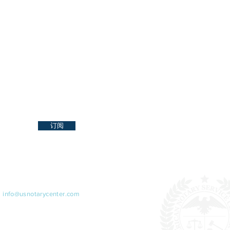
Cashier's Check
onal Priority 或 FedEx
ary Service Center Inc.
ect Plus
行/支付提供商收取的处理费（这
到过）是不可退还的。
的，可能会发生变化。)
时将尽最大努力确保文件被仔细
要的拒绝和退回。因此，我们建
公证经验、熟悉并遵守国家公证
。因为不恰当的公证或文件可能
求被拒绝，届时您将不得不重新
订阅
并花费额外的时间和金钱。
我们
:
info@usnotarycenter.com
99-0777
879-7304 (西班牙语1pm-5pm)