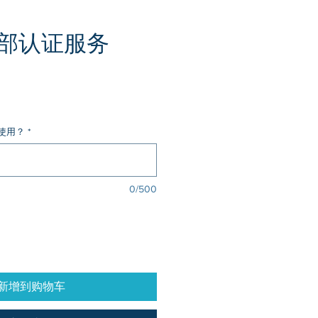
部认证服务
價
格
使用？
*
0/500
新增到购物车