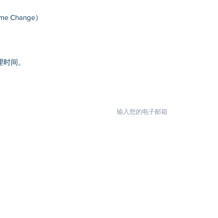
支票，Money Order，
例外）。
➡️ FedEx Internati
收款人：American Not
me Change）
International Conn
3. 您下订单时银
3-5个工作日*
意味着我们从未收
(*快递时效是预估
理时间。
本中心在处理文件
审核，以避免不必
议您找一位有丰富
法律法规的公证员
导致后续的认证请
开始公证及认证，
​服务领域
联系
费用表
E-mail
当前处理时间
个人文件公证认证
202-5
商业文件公证
认证
703-