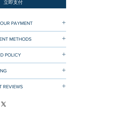
立即支付
YOUR PAYMENT
收到一封订单确认邮件。下单后
ENT METHODS
，您会收到另一封更详细的指示邮
步骤（周末和节假日可能会稍
D POLICY
我们收到订单的先后顺序处理。
卡公司的信用卡付款，包括
、Discover、American
退回，本中心提供全额退款，但
ING
ay、JCB、Diners、Cartes
:
o
 REVIEWS
因一开始的公证不准确或不恰当，
l:
标准而被州务卿/美国国务院/使
个页面
和
Google
上，供您参考。
恕不退款。
arycenter.com
事认证/三级认证中已经完成的认
xpress
未完成部分可退款（联邦/州政
单位的政策性规定发生临时变化