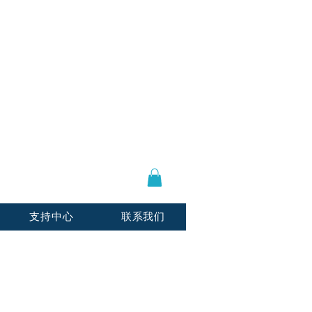
登陆 / 注册
E-mail:
info@usnotarycenter.com
Mon-Fri 9am-5pm EST
支持中心
联系我们