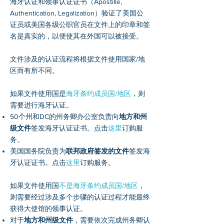
海牙认证和领事认证证书（Apostille,
Authentication, Legalization）验证了美国公
证员或美国各级公职官员在文件上的印章和签
名是真实的，以便使其在外国可以被接受。
文件涉及的认证流程将根据文件使用国家/地
区而有所不同。
如果文件使用国是
海牙条约成员国/地区
，则
需要进行海牙认证。
50个州和DC的州务卿办公室负责向
地方和州
级文件
签发海牙认证证书。点击
这里
订购服
务。
美国国务院负责为
联邦政府签发的文件
签发海
牙认证证书。点击
这里
订购服务。
如果文件使用国
不是海牙条约成员国/地区
，
则需要经过涉及多个步骤的认证过程才能最终
获得大使馆的领事认证。
对于
地方和州级文件
，需要依次完成州务卿认