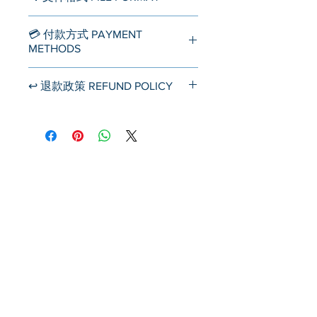
Word Document (.docx)
💳 付款方式 PAYMENT
METHODS
▪️ 信用卡/借记卡
↩️ 退款政策 REFUND POLICY
接受所有主要信用卡公司的信用卡
付款，包括 Visa、MasterCard、
电子文档产品
不提供退款
。
Discover、American Express、
UnionPay、JCB、Diners、Cartes
Bancaires、Maestro
▪️ Apple Pay
▪️ Paypal
收款人：
info@usnotarycenter.com
▪️ 支票
支票，Money Order，Cashier's