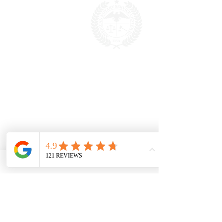
首页
关于我们
知识库
热点问题
文件下载
文件上传
视频
评价反馈
联系我们
​服务领域
费用表
当前处理时间
个人文件公证认证
商业文件公证
认证
全美50州认证
FBI文件认证
使领馆认证
小型企业认证
翻译
联系我们
E-mail:
info@usnotarycenter.com
202-599-0777
703-879-7304
(西班牙语1pm-5pm)