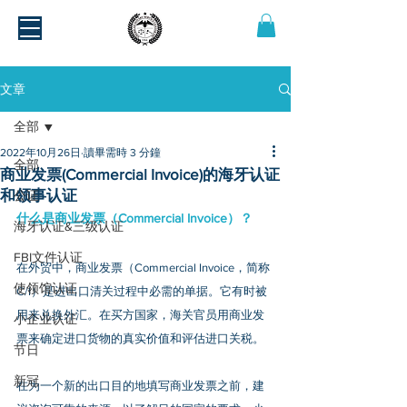
文章
全部
2022年10月26日
讀畢需時 3 分鐘
全部
商业发票(Commercial Invoice)的海牙认证
和领事认证
公证
什么是商业发票（Commercial Invoice）？
海牙认证&三级认证
FBI文件认证
在外贸中，商业发票（Commercial Invoice，简称
使领馆认证
C/I）是进出口清关过程中必需的单据。它有时被
用来兑换外汇。在买方国家，海关官员用商业发
小企业认证
票来确定进口货物的真实价值和评估进口关税。
节日
新冠
在为一个新的出口目的地填写商业发票之前，建