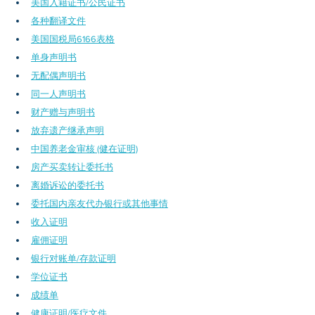
美国入籍证书/公民证书
各种翻译文件
​美国国税局6166表格
单身声明书
无配偶声明书
同一人声明书
财产赠与声明书
放弃遗产继承声明
中国养老金审核 (健在证明)
房产买卖转让委托书
离婚诉讼的委托书
委托国内亲友代办银行或其他事情
收入证明
雇佣证明
银行对账单/存款证明
学位证书
成绩单
健康证明/医疗文件