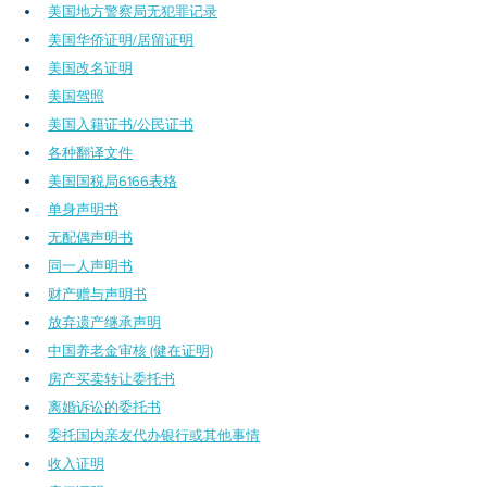
美国地方警察局无犯罪记录
美国华侨证明/居留证明
美国改名证明
美国驾照
美国入籍证书/公民证书
各种翻译文件
​美国国税局6166表格
单身声明书
无配偶声明书
同一人声明书
财产赠与声明书
放弃遗产继承声明
中国养老金审核 (健在证明)
房产买卖转让委托书
离婚诉讼的委托书
委托国内亲友代办银行或其他事情
收入证明