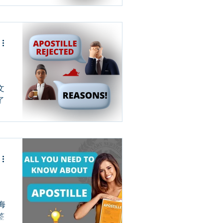
名
有
文
了
海
签