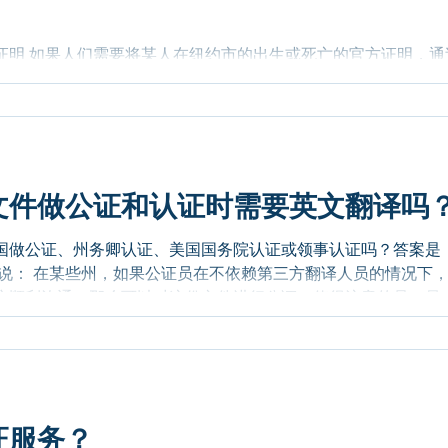
证明 如果人们需要将某人在纽约市的出生或死亡的官方证明，通
拿到美国境外使用，在这种情况下，申请人必须首先从纽约市健
Department of Health and...
文件做公证和认证时需要英文翻译吗
国做公证、州务卿认证、美国国务院认证或领事认证吗？答案是
来说： 在某些州，如果公证员在不依赖第三方翻译人员的情况下
户顺利沟通，那么可以对这份文件进行公证。值得注意的是，虽
证服务？