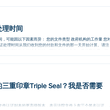
处理时间
，可能因以下因素而异： 您的文件类型 政府机构的工作量 您
认证处理时间从我们收到您的付款和文件的那一天开始计算。请注
最近的经验做出的诚实估计，可能会发生变化。虽然我们尽一切
，但这并不是保证的处理时间。案件提交后，政府部门将拥有自
无法控制的。此页面将定期更新以反映任何变化。 请提前安排，
间做出决定，特别是如果您的日程安排紧张且重要，不能容忍延
我们将您的案件提交给政府办公室，他们就有最终决定权。 此外
1 月的第一周（假日季节）、夏季以及政府停摆时期，会出现延误
重印章Triple Seal？我是否需要
 美国国务院认证: 3周 (预计) 🏛 美国司法部认证: 6-10周 (预计
Alabama 阿拉巴马州州务卿认证: 12周 (预计)（如果是阿拉巴马
什么？） Alask
文件认证副本的更高级版本，表示法院文件上有三个签名认证。 