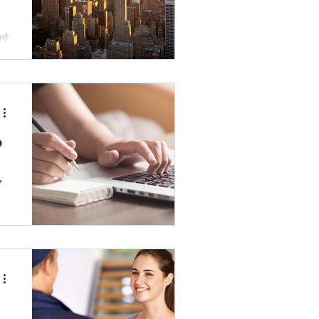
过
康
？
，
，
然