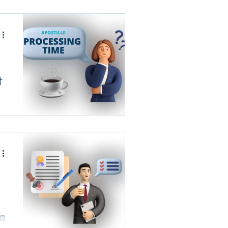
对
努
由
不
，
。
)
州
具