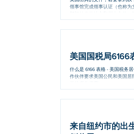
领事馆完成领事认证（也称为
部门签发的地方和州内文件，
证。 具体的认证流程，因文件
文件、当地或州内文件的领事认
领事馆认证 小提示： 在这7个州，对于已经经过当地公证员公证的文件，在申请州务卿认证之
前，需要先完成额外的法院书记
务院认证 文件使用国驻美国大使馆
美国国税局616
Angola 安哥拉 Benin 贝宁 Burkina Faso 布基纳
Cameroon 喀麦隆 Congo Dem
什么是 6166 表格 - 美国税务居住证
作伙伴要求美国公民和美国居
其他税收优惠。...
来自纽约市的出