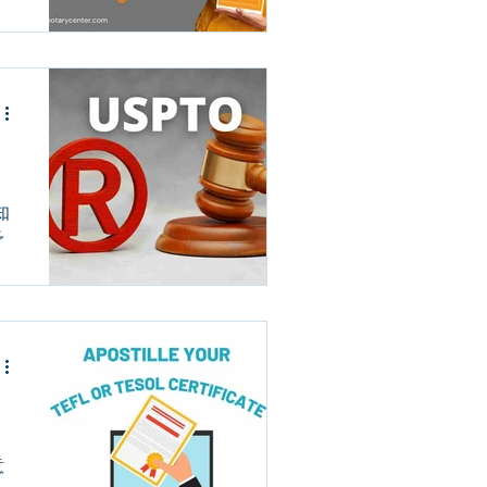
知
予
意