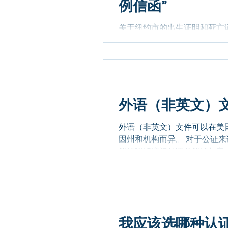
例信函”
关于纽约市的出生证明和死亡
完成海牙认证或领事认证后，
与心理卫生局（the New York City 
外语（非英文）
外语（非英文）文件可以在美
因州和机构而异。 对于公证
能够理解该门外语并能够与客
文件可以是非英文，但...
我应该选哪种认