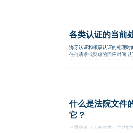
各类认证的当前
海牙认证和领事认证的处理时间
任何请求或疑虑的回应时间 
意，下述处理时间是根据我们
力及时、谨慎地处理每个案件
裁量权并审核案件，这是我们
要根据我们提供的预计处理时
误。处理时间是动态的，一旦
预计每年12月的最后三周和 
什么是法院文件的三
美国联邦机构的认证处理时间 🇺🇸
美国50州和DC的认证处理时间 
它？
的公证文件，需要额外的时间。为
三重印章（示例副本）是法院