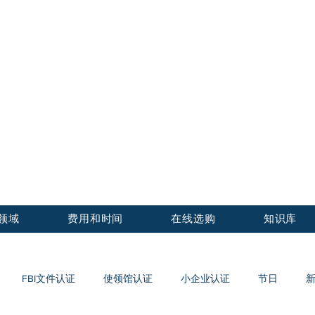
证认证中心
Notary Service Center Inc.
领域
费用和时间
在线选购
知识库
FBI文件认证
使领馆认证
小企业认证
节日