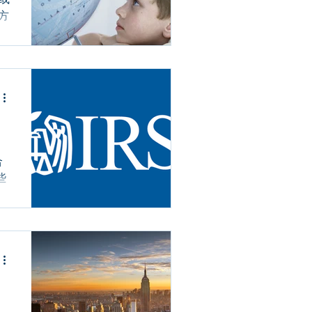
方
的
/
国
汗
合
些