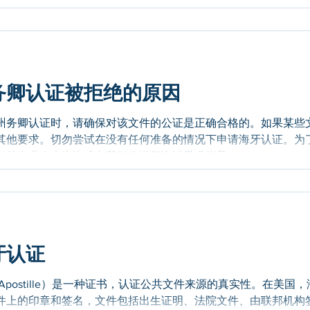
记员证明它是真实和正确的副本； 然后由法官签名并证明之前签
自己是该法院的法官； 最后，法院书记员签名并证明法院是一个
务卿认证被拒绝的原因
州务卿认证时，请确保对该文件的公证是正确合格的。如果某些
其他要求。切勿尝试在没有任何准备的情况下申请海牙认证。为
的专业人士咨询或向我们发送问询以寻求指导。...
牙认证
postille）是一种证书，认证公共文件来源的真实性。在美国，
件上的印章和签名，文件包括出生证明、法院文件、由联邦机构