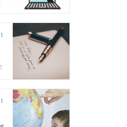
意
三
或