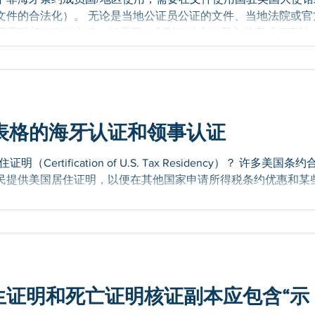
文件的合法化）。 无论是当地公证员公证的文件、当地法院或官
还是联邦签发的文件，都需要在拿到海外去使用之前完成领事认
类型而异。 大使馆/领事馆的领事认证流程 👉 经过公证员公证
证流程： 州务卿认证 美国国务院认证 文件使用国驻美国大使馆
员或县书记员认证。 👉 美国联邦文件的领事认证流程： 美国
/领事馆认证 非海牙条约成员国/地区名单 Afghanistan 阿富
6表格的海牙认证和领事认证
法索 Burma (Myanmar) 缅甸 Cambodia 柬埔寨
ocratic 刚果民主共和国 Congo Rep
明（Certification of U.S. Tax Residency）？ 许多美国条约
民提供美国居住证明，以便在其他国家申请所得税条约优惠和某
生证明和死亡证明核证副本应包含“示