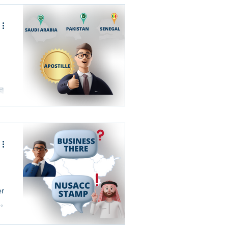
国
2
r
体。