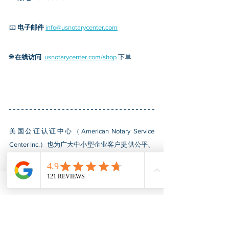
📧 
电子邮件
info@usnotarycenter.com
🌐 
在线访问
usnotarycenter.com/shop
 下单
美国公证认证中心（American Notary Service 
Center Inc.）也为广大中小型企业客户提供公平、
快速、保密、专业的文件公证和认证服务，向在
社会上和经济上处于弱势的群体所领导的小企业
提供各类援助计划的认证申请服务，帮助小企业
获得联邦政府采购合同、在市场中立足并蓬勃发
展。相关资讯请关注官网
www.usnotarycenter.com
，或通过服务热线202-