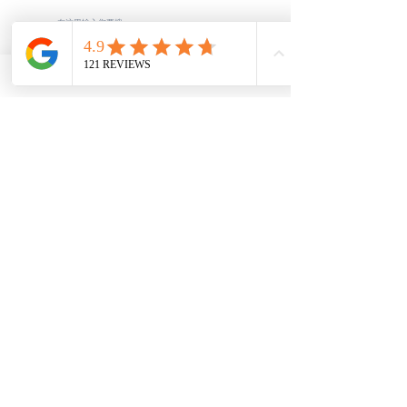
订阅
自11月7日起，中国驻美使
📩 通知: Texa
领馆将暂停办理领事认证
接受书面的信用
业务
格
常用链接
首页
关于我们
知识库
热点问题
文件下载
文件上传
视频
评价反馈
联系我们
​服务领域
费用表
当前处理时间
个人文件公证认证
商业文件公证
认证