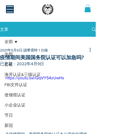
文章
全部
2021年5月6日
讀畢需時 1 分鐘
全部
疫情期间美国国务院认证可以加急吗?
已更新：
2022年4月9日
公证
海牙认证&三级认证
https://youtu.be/QqVY54zUwHs
FBI文件认证
使领馆认证
小企业认证
节日
新冠